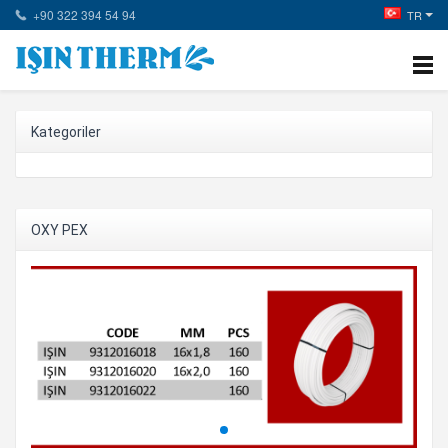
+90 322 394 54 94
TR
Kategoriler
OXY PEX