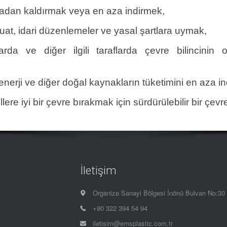
rtadan kaldırmak veya en aza indirmek,
zuat, idari düzenlemeler ve yasal şartlara uymak,
nlarda ve diğer ilgili taraflarda çevre bilincini
 enerji ve diğer doğal kaynakların tüketimini en aza i
ere iyi bir çevre bırakmak için sürdürülebilir bir çev
İletişim
Organize Sanayi Bölgesi İnönü Bulvarı No:3
+90 322 394 54 94
iletisim@emsplastic.com.tr