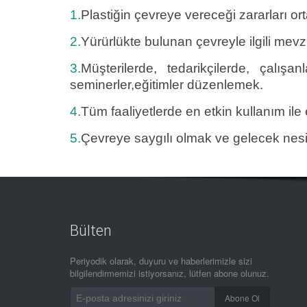
1.
Plastiğin çevreye vereceği zararları o
2.
Yürürlükte bulunan çevreyle ilgili mev
3.
Müşterilerde, tedarikçilerde, çalışa
seminerler,eğitimler düzenlemek.
4.
Tüm faaliyetlerde en etkin kullanım ile
5.
Çevreye saygılı olmak ve gelecek nesill
Bülten
Periyodik olarak, duyuru ve haberlerimizle sizi
bilgilendirmemizi istiyorsanız, lütfen abone olunuz.
Abone Ol